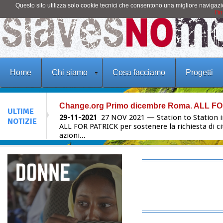
Questo sito utilizza solo cookie tecnici che consentono una migliore navigaz
l'i
Change.org Primo dicembre Roma. ALL F
Home
Chi siamo
Cosa facciamo
Progetti
29-11-2021
27 NOV 2021 — Station to Station i
ALL FOR PATRICK per sostenere la richiesta di cit
azioni...
ULTIME
A tutte le donne. Poesia di Alda Merini
NOTIZIE
24-11-2021
Dedichiamo questa poesia di Alda Mer
schiavizzate, sfruttate, uccise, non amate. A tutt
solidarietà alla famiglia Regeni e a Patrick Z
23-11-2021
Mosaico dei giorni Una fiera in Egi
Dell'Olio Sul sito web www.egyptdefenceexpo.c
prendere...
ASGI Sfruttamento lavorativo in agricoltura
22-11-2021
Slaves no more ha seguito i lavori d
sfruttamento e tratta per la realizzazione del d
ASGI, su...