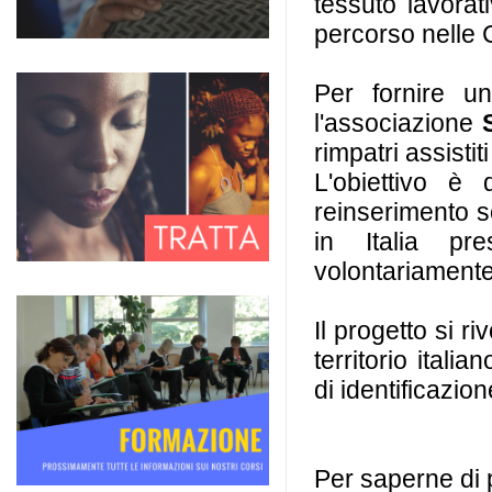
tessuto lavorati
Donne lavoratrici migranti: sfide e potenzial
percorso nelle 
08-08-2022
Vatican News Pubblichiamo il bollet
Migranti e Rifugiati del Dicastero per la Promo
Per fornire un
Integrale. Il numero...
l'associazione
rimpatri assistit
L'obiettivo è 
reinserimento so
in Italia pr
volontariamente
Il progetto si r
territorio itali
di identificazio
Per saperne di 