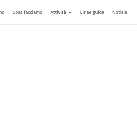
amo
Cosa facciamo
Attività
Linee guida
Notizie