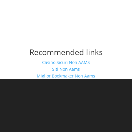
Recommended links
Casino Sicuri Non AAMS
Siti Non Aams
Miglior Bookmaker Non Aams