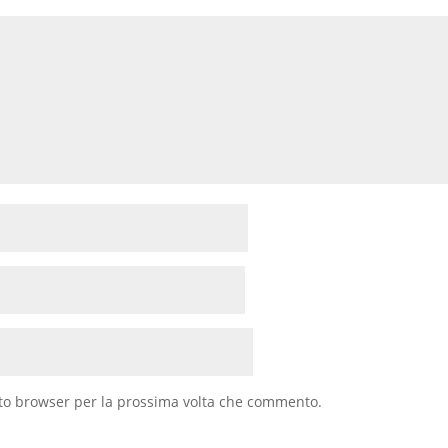
sto browser per la prossima volta che commento.