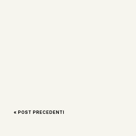
paladina,...
Pubblichiamo il decreto del Ministero degli Affari
Esteri italiano del 7 maggio 2024 con cui si
allarga il riconoscimento di "Paesi Sicuri" ad
altri...
« POST PRECEDENTI