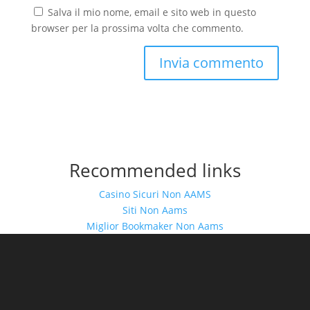
Salva il mio nome, email e sito web in questo
browser per la prossima volta che commento.
Recommended links
Casino Sicuri Non AAMS
Siti Non Aams
Miglior Bookmaker Non Aams