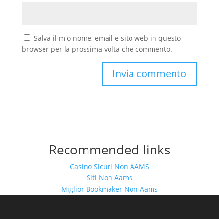
Salva il mio nome, email e sito web in questo
browser per la prossima volta che commento.
Recommended links
Casino Sicuri Non AAMS
Siti Non Aams
Miglior Bookmaker Non Aams