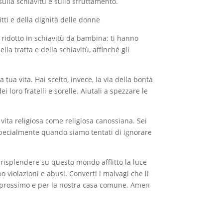
sulla schiavitù e sullo sfruttamento.
ritti e della dignità delle donne
ridotto in schiavitù da bambina; ti hanno
lla tratta e della schiavitù, affinché gli
 tua vita. Hai scelto, invece, la via della bontà
i loro fratelli e sorelle. Aiutali a spezzare le
 vita religiosa come religiosa canossiana. Sei
 specialmente quando siamo tentati di ignorare
’ risplendere su questo mondo afflitto la luce
o violazioni e abusi. Converti i malvagi che li
 il prossimo e per la nostra casa comune. Amen