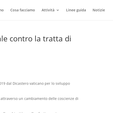
amo
Cosa facciamo
Attività
Linee guida
Notizie
e contro la tratta di
019 dal Dicastero vaticano per lo sviluppo
, attraverso un cambiamento delle coscienze di