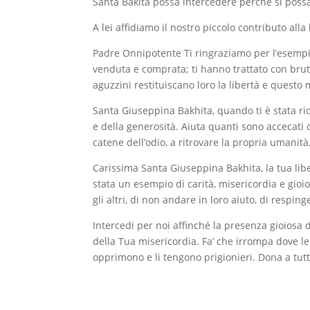
Santa Bakita possa intercedere perché si possa g
A lei affidiamo il nostro piccolo contributo alla 
Padre Onnipotente Ti ringraziamo per l’esempi
venduta e comprata; ti hanno trattato con brutali
aguzzini restituiscano loro la libertà e questo m
Santa Giuseppina Bakhita, quando ti è stata ridat
e della generosità. Aiuta quanti sono accecati dal
catene dell’odio, a ritrovare la propria umanità
Carissima Santa Giuseppina Bakhita, la tua liber
stata un esempio di carità, misericordia e gioi
gli altri, di non andare in loro aiuto, di respinge
Intercedi per noi affinché la presenza gioiosa d
della Tua misericordia. Fa’ che irrompa dove le 
opprimono e li tengono prigionieri. Dona a tutt