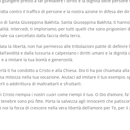
iungere presto a far prevalere i diritti e la dignità delle persone 
lotta contro il traffico di persone e la nostra azione in difesa dei di
o di Santa Giuseppina Bakhita. Santa Giuseppina Bakhita, ti hanno 
tà. Intercedi, ti imploriamo, per tutti quelli che sono prigionieri de
ale sia cancellato dalla faccia della terra.
a la libertà, non hai permesso alle tribolazioni patite di definire la
l’avidità e dalla lussuria e calpestano i diritti umani e la dignità de
, e a imitare la tua bontà e generosità.
tà ti ha condotto a Cristo e alla Chiesa. Dio ti ha poi chiamata alla
osa mitezza nella tua vocazione. Aiutaci ad imitare il tuo esempio,
rli o addirittura di maltrattarli e sfruttarli.
i Cristo riempia i nostri cuori come riempì il tuo. O Dio d’amore, fa
tenebre sono più fitte. Porta la salvezza agli innocenti che patiscon
i noi la forza di crescere nella vera libertà dell’amore per Te, per