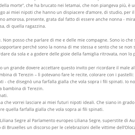
 della morte”, che ha brucato nei letamai, che non piangeva più, è 
go ai miei nipoti che hanno un dispiacere d’amore, di studio, per 
no amorosa, presente, grata dal fatto di essere anche nonna - mir
a, di quella ragazzina.
e. Non posso che parlare di me e delle mie compagne. Sono io che s
iù sopportare perché sono la nonna di me stessa e sento che se non 
rdare da sola e a godere delle gioie della famiglia ritrovata, non lo 
o un grande dovere accettare questo invito per ricordare il male al
bina di Terezin – lì potevano fare le recite, colorare con i pastelli
i - che disegnò una farfalla gialla che vola sopra i fili spinati. Io 
la bambina di Terezin.
nati.
e vorrei lasciare ai miei futuri nipoti ideali. Che siano in grado di
 quella farfalla gialla che vola sopra ai fili spinati.
liana Segre al Parlamento europeo Liliana Segre, superstite di Ausch
i Bruxelles un discorso per le celebrazioni delle vittime dell’Oloc