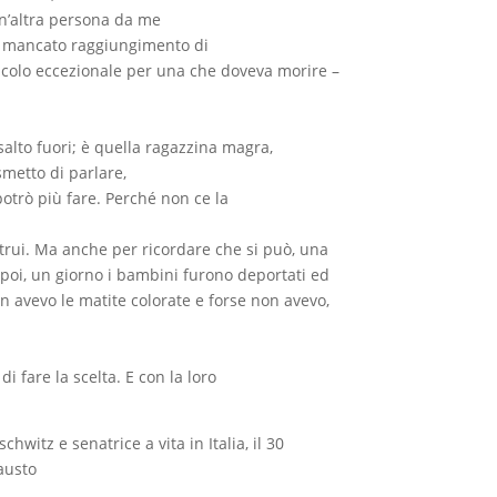
un’altra persona da me
il mancato raggiungimento di
acolo eccezionale per una che doveva morire –
alto fuori; è quella ragazzina magra,
smetto di parlare,
potrò più fare. Perché non ce la
trui. Ma anche per ricordare che si può, una
: poi, un giorno i bambini furono deportati ed
non avevo le matite colorate e forse non avevo,
 fare la scelta. E con la loro
witz e senatrice a vita in Italia, il 30
austo