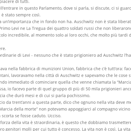
iacere di tutti.
ntrare in questo Parlamento, dove si parla, si discute, ci si guarda
n è stato sempre così.
ta un’importanza che in fondo non ha. Auschwitz non è stata liberat
 Primo Levi ne La Tregua dei quattro soldati russi che non liberarono
olo incredibile, al momento solo ai loro occhi, che molto più tardi 
ere.
aordinarie di Levi - nessuno che è stato prigioniero ad Auschwitz l
va nella fabbrica di munizioni Union, fabbrica che c’è tutt’ora: face
ntani, lavoravamo nella città di Auschwitz e sapevamo che le cose
ando immediato di cominciare quella che venne chiamata la “Marcia
sa, io facevo parte di quel gruppo di più di 50 mila prigionieri ancor
cia che durò mesi e di cui si parla pochissimo.
o da trent’anni a questa parte, dico che ognuno nella vita deve me
arcia della morte” non potevamo appoggiarci al compagno vicino ch
a scorta se fosse caduto. Ucciso.
 forza della vita è straordinaria, è questo che dobbiamo trasmettere 
ro genitori molli per cui tutto è concesso. La vita non è così. La vi