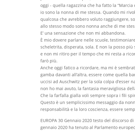
oggi - quella ragazzina che ha fatto la “Marcia
io sono la nonna di me stessa. Quando mi rivol
qualcosa che avrebbero voluto raggiungere, so
allo stesso modo sono nonna anche di me stess
E’ una sensazione che non mi abbandona.
È mio dovere parlare nelle scuole, testimoniar
scheletrita, disperata, sola. E non la posso p
e non mi ritiro per il tempo che mi resta a rico
farò più.
Anche oggi fatico a ricordare, ma mi è sembrat
gamba davanti all’altra, essere come quella bam
uccisi ad Auschwitz per la sola colpa d’esser nat
non ho mai avuto, la fantasia meravigliosa del
Che la farfalla gialla voli sempre sopra i fili spi
Questo è un semplicissimo messaggio da nonna ch
responsabilità e la loro coscienza, essere sempre
EUROPA 30 Gennaio 2020 testo del discorso di Li
gennaio 2020 ha tenuto al Parlamento europeo d