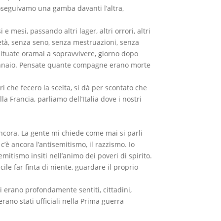
oseguivamo una gamba davanti l’altra,
 mesi, passando altri lager, altri orrori, altri
tà, senza seno, senza mestruazioni, senza
bituate oramai a sopravvivere, giorno dopo
 gennaio. Pensate quante compagne erano morte
ri che fecero la scelta, si dà per scontato che
la Francia, parliamo dell’Italia dove i nostri
ncora. La gente mi chiede come mai si parli
è ancora l’antisemitismo, il razzismo. Io
mitismo insiti nell’animo dei poveri di spirito.
facile far finta di niente, guardare il proprio
 si erano profondamente sentiti, cittadini,
erano stati ufficiali nella Prima guerra