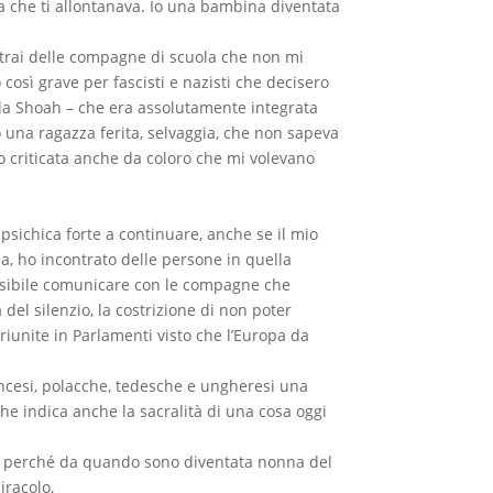
asa che ti allontanava. Io una bambina diventata
ntrai delle compagne di scuola che non mi
osì grave per fascisti e nazisti che decisero
ella Shoah – che era assolutamente integrata
o una ragazza ferita, selvaggia, che non sapeva
o criticata anche da coloro che mi volevano
 psichica forte a continuare, anche se il mio
la, ho incontrato delle persone in quella
ossibile comunicare con le compagne che
del silenzio, la costrizione di non poter
iunite in Parlamenti visto che l’Europa da
rancesi, polacche, tedesche e ungheresi una
he indica anche la sacralità di una cosa oggi
ce perché da quando sono diventata nonna del
iracolo,