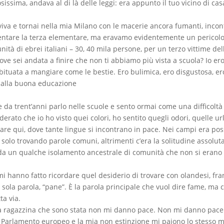
sissima, andava al di là delle leggi: era appunto il tuo vicino di c
viva e tornai nella mia Milano con le macerie ancora fumanti, inco
entare la terza elementare, ma eravamo evidentemente un pericolo c
nità di ebrei italiani – 30, 40 mila persone, per un terzo vittime d
ve sei andata a finire che non ti abbiamo più vista a scuola? Io er
abituata a mangiare come le bestie. Ero bulimica, ero disgustosa, er
dalla buona educazione
e da trent’anni parlo nelle scuole e sento ormai come una difficoltà
erato che io ho visto quei colori, ho sentito quegli odori, quelle ur
dare qui, dove tante lingue si incontrano in pace. Nei campi era p
solo trovando parole comuni, altrimenti c’era la solitudine assoluta 
da un qualche isolamento ancestrale di comunità che non si erano r
io mi hanno fatto ricordare quel desiderio di trovare con olandesi, f
la parola, “pane”. È la parola principale che vuol dire fame, ma c
a via.
ella ragazzina che sono stata non mi danno pace. Non mi danno pa
il Parlamento europeo e la mia non estinzione mi paiono lo stesso m