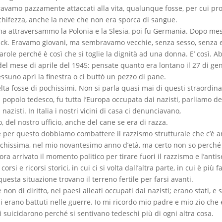
ravamo pazzamente attaccati alla vita, qualunque fosse, per cui pr
chifezza, anche la neve che non era sporca di sangue.
ima attraversammo la Polonia e la Slesia, poi fu Germania. Dopo mesi e
ck. Eravamo giovani, ma sembravamo vecchie, senza sesso, senza e
ole perché è così che si toglie la dignità ad una donna. E’ così. A
 del mese di aprile del 1945: pensate quanto era lontano il 27 di
ssuno aprì la finestra o ci buttò un pezzo di pane.
elta fosse di pochissimi. Non si parla quasi mai di questi straordina
il popolo tedesco, fu tutta l’Europa occupata dai nazisti, parliamo del
 nazisti. In Italia i nostri vicini di casa ci denunciavano,
el nostro ufficio, anche del cane se era di razza.
e per questo dobbiamo combattere il razzismo strutturale che c’è a
hissima, nel mio novantesimo anno d’età, ma certo non so perché c’
 arrivato il momento politico per tirare fuori il razzismo e l’antise
orsi e ricorsi storici, in cui ci si volta dall’altra parte, in cui è più 
 questa situazione trovano il terreno fertile per farsi avanti.
 non di diritto, nei paesi alleati occupati dai nazisti; erano stati, e
 Si erano battuti nelle guerre. Io mi ricordo mio padre e mio zio che 
 suicidarono perché si sentivano tedeschi più di ogni altra cosa.