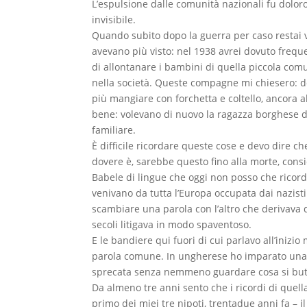
L’espulsione dalle comunità nazionali fu doloro
invisibile.
Quando subito dopo la guerra per caso restai 
avevano più visto: nel 1938 avrei dovuto frequ
di allontanare i bambini di quella piccola comu
nella società. Queste compagne mi chiesero: do
più mangiare con forchetta e coltello, ancora 
bene: volevano di nuovo la ragazza borghese 
familiare.
È difficile ricordare queste cose e devo dire ch
dovere è, sarebbe questo fino alla morte, consid
Babele di lingue che oggi non posso che ricor
venivano da tutta l’Europa occupata dai nazisti 
scambiare una parola con l’altro che derivava 
secoli litigava in modo spaventoso.
E le bandiere qui fuori di cui parlavo all’iniz
parola comune. In ungherese ho imparato una so
sprecata senza nemmeno guardare cosa si butt
Da almeno tre anni sento che i ricordi di qu
primo dei miei tre nipoti, trentadue anni fa – 