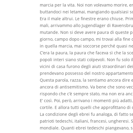
marcia per la vita. Noi non volevamo morire, e
buttandoci nei letamai, mangiando qualsiasi s
Era il male altrui. Le finestre erano chiuse. Pr
mali, arrivammo allo Jugendlager di Ravensbru
mutande. Non si deve avere paura di queste par
giorno, campo dopo campo, mi trovai alla fine
in quella marcia, mai soccorse perché quasi ne
C’era la paura, la paura che faceva sì che la sc
popoli interi siano stati colpevoli. Non fu solo 
vicini di casa furono degli aiuti straordinari dei
prendevano possesso del nostro appartamento, d
Questa parola, razza, la sentiamo ancora dire 
ancora di antisemitismo. Va bene che sono vecc
rispondo che c’è sempre stato, ma non era ancora
E’ così. Poi, però, arrivano i momenti più adatti, c
cortile. E allora tutti quelli che approfittano di
La condizione degli ebrei fu analoga, di fatto se
patrioti tedeschi, italiani, francesi, ungheresi.
mondiale. Quanti ebrei tedeschi piangevano, si