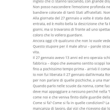
inglesi che ci stanno lasciando, con grande disp
Non posso nascondere l’emozione profonda nell’e
bandiere colorate di tanti Stati affratellati. No
Alla giornata del 27 gennaio a volte è stata da
entrata, ed è molto bella la descrizione che fa
giorni, ma si trovarono di fronte ad uno spettac
coloro che lo vollero guardare.
Ancora oggi c’è qualcuno che non lo vuole ved
Questo stupore per il male altrui – parole str
vita.
Il 27 gennaio avevo 13 anni ed ero operaia schia
fabbrica – dopo che avevamo sentito scoppi lo
fino a pochissimo tempo prima - arrivò il com
Io non fui liberata il 27 gennaio dall’Armata Ros
per non parlare di quelle psichiche, a una mar
Quando parlo nelle scuole da nonna, come facci
deve mai appoggiare a nessuno perché nella “M
come noi e che veniva finito dalle guardie dell
Come si fa? Come si fa in quelle condizioni? La
mancanza di lavoro, dai vizi che ricevono dai lo