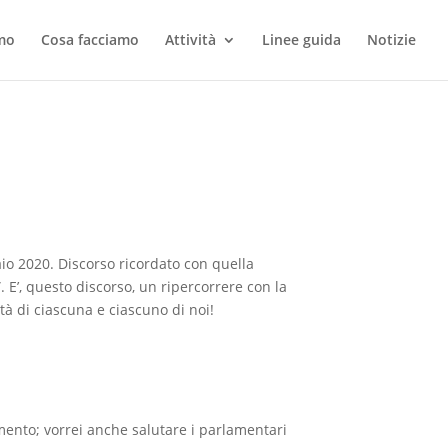
amo
Cosa facciamo
Attività
Linee guida
Notizie
io 2020. Discorso ricordato con quella
. E’, questo discorso, un ripercorrere con la
tà di ciascuna e ciascuno di noi!
amento; vorrei anche salutare i parlamentari