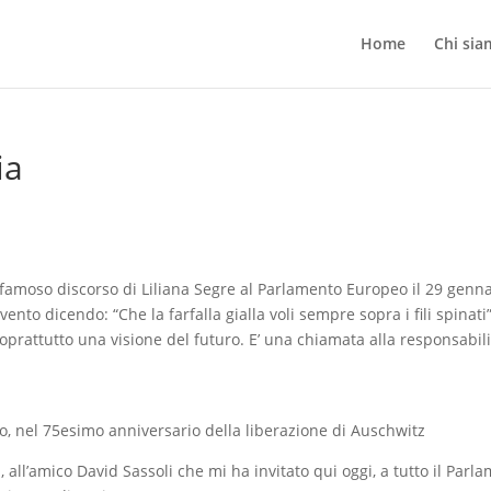
Home
Chi si
ia
famoso discorso di Liliana Segre al Parlamento Europeo il 29 genna
nto dicendo: “Che la farfalla gialla voli sempre sopra i fili spinati”
prattutto una visione del futuro. E’ una chiamata alla responsabili
o, nel 75esimo anniversario della liberazione di Auschwitz
 all’amico David Sassoli che mi ha invitato qui oggi, a tutto il Parl