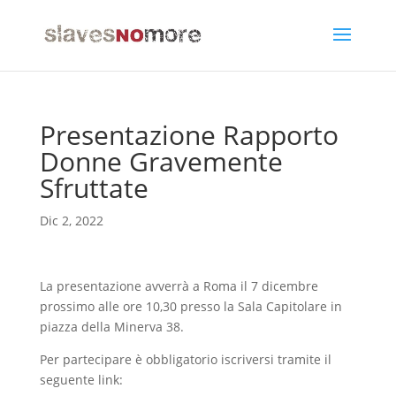
Presentazione Rapporto
Donne Gravemente
Sfruttate
Dic 2, 2022
La presentazione avverrà a Roma il 7 dicembre
prossimo alle ore 10,30 presso la Sala Capitolare in
piazza della Minerva 38.
Per partecipare è obbligatorio iscriversi tramite il
seguente link: