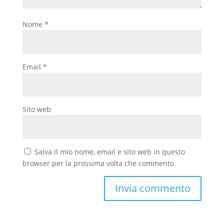
Nome
*
Email
*
Sito web
Salva il mio nome, email e sito web in questo
browser per la prossima volta che commento.