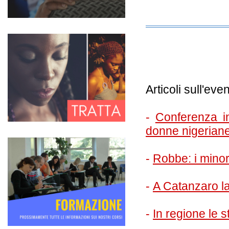
Covid peggiora la tratta di esseri umani, l'E
(Affariitaliani.it)
12-04-2021
Di seguito un articolo di Affariitaliani
Articoli sull'even
-
Conferenza in
donne nigerian
-
Robbe: i minor
-
A Catanzaro la
-
In regione le s