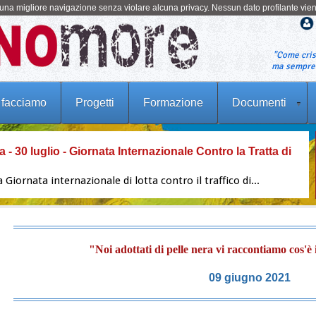
o una migliore navigazione senza violare alcuna privacy. Nessun dato profilante vie
"Come cris
ma sempre a
 facciamo
Progetti
Formazione
Documenti
 30 luglio - Giornata Internazionale Contro la Tratta di
Giornata internazionale di lotta contro il traffico di...
ono gli schiavi della nostra agricoltura
onini (coordinamento editoriale), Giuliano Foschini,
ordinamento multimediale di Laura Pertici. Produzione Gedi
Pia Bonanate alla trasmissione SOUL (TV2000)
onanate, scrittrice, collaboratrice da sempre per Famiglia
"Noi adottati di pelle nera vi raccontiamo cos'è i
ande cultura e amica degli intellettuali più notevoli, aperta...
INCLUSIONE - Ultima settimana - Programma workshop
09 giugno 2021
30 giugno
 e carissimi Con piacere condividiamo il programma...