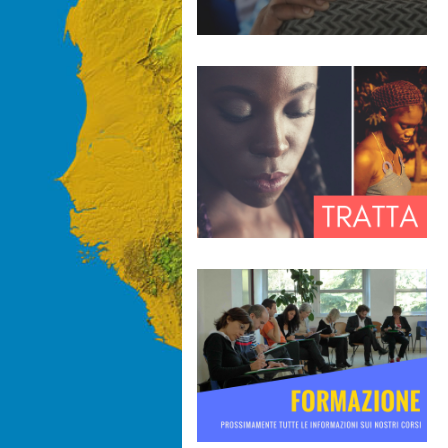
Life Skills per l'i
21-06-2021
Carissime
il programma dei work
su...