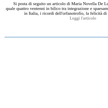
nclusione, Workshop e Webinar 21, 22, 23 giugno
Si posta di seguito un articolo di Maria Novella De L
 e carissimi Con piacere condividiamo, come ogni settimana,
quale quattro ventenni in bilico tra integrazione e spaesam
shop e delle pillole di riflessione che si svolgeranno online
in Italia, i ricordi dell'orfanotrofio, la felicità 
Leggi l'articolo