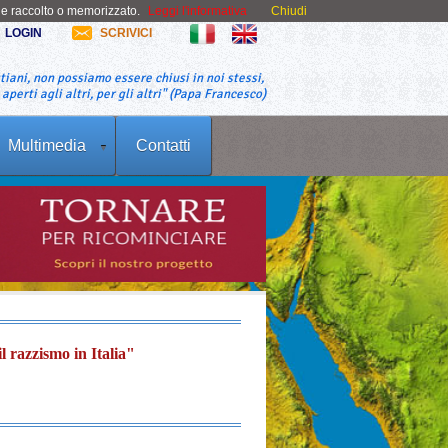
ne raccolto o memorizzato.
Leggi l'informativa
Chiudi
LOGIN
SCRIVICI
tiani, non possiamo essere chiusi in noi stessi,
perti agli altri, per gli altri" (Papa Francesco)
Multimedia
Contatti
l razzismo in Italia"