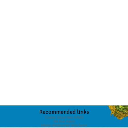
Recommended links
Casino Sicuri Non AAMS
Siti Non Aams
Miglior Bookmaker Non Aams