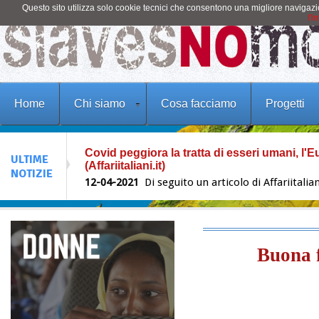
Questo sito utilizza solo cookie tecnici che consentono una migliore navigaz
l'i
Home
Chi siamo
Cosa facciamo
Progetti
Covid peggiora la tratta di esseri umani, l'E
(Affariitaliani.it)
12-04-2021
Di seguito un articolo di Affariitaliani
ULTIME
Santa Pasqua 2021
NOTIZIE
31-03-2021
«Donna, perché piangi? Chi cerchi?» 
tempo, Maria stava all'esterno vicino al sepolcro
Webinar E' Ora! Tratta, Sfruttamento, Servizi
10-03-2021
di seguito il link alla Scheda di Iscri
Giornata Internazionale della Donna
Buona f
08-03-2021
Un video che ricorda l'importanza d
perpetrata ai danni delle donne! https://youtu
Pietro Bartolo: «Nel campo di Lipa ho finito 
18-02-2021
L’ ex medico di Lampedusa, oggi par