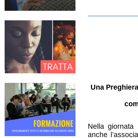
Covid peggiora la tratta di esseri umani, l'E
(Affariitaliani.it)
12-04-2021
Di seguito un articolo di Affariitaliani
Una Preghiera
comp
Nella giornata 
anche l’associ