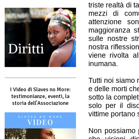
triste realtà di
mezzi di comu
attenzione son
maggioranza str
sulle nostre s
nostra riflessio
viene rivolta 
inumana.
Tutti noi siamo 
e delle morti c
I Video di Slaves no More:
testimonianze, eventi, la
sotto la complet
storia dell'Associazione
solo per il dis
vittime portano 
Non possiamo p
che visioni dis