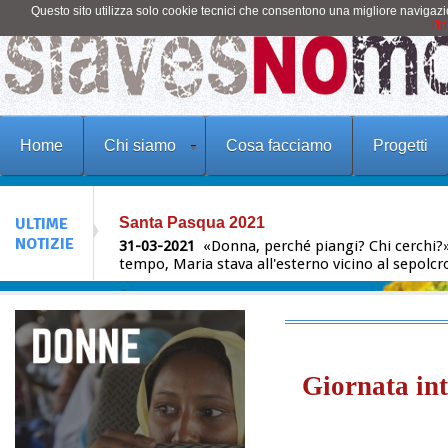
Questo sito utilizza solo cookie tecnici che consentono una migliore navigaz
l'i
Home
Chi siamo
Cosa facciamo
Progetti
Santa Pasqua 2021
ULTIME
31-03-2021
«Donna, perché piangi? Chi cerchi?» 
NOTIZIE
tempo, Maria stava all'esterno vicino al sepolcro
Webinar E' Ora! Tratta, Sfruttamento, Servizi
10-03-2021
di seguito il link alla Scheda di Iscri
Giornata Internazionale della Donna
08-03-2021
Un video che ricorda l'importanza d
perpetrata ai danni delle donne! https://youtu
Giornata int
Pietro Bartolo: «Nel campo di Lipa ho finito 
18-02-2021
L’ ex medico di Lampedusa, oggi par
scorsi ha visitato la tendopoli bosniaca, al confi