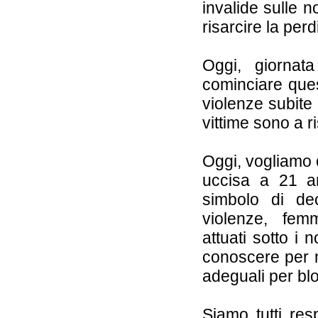
invalide sulle n
risarcire la perd
Oggi, giornat
cominciare ques
violenze subite
vittime sono a r
Oggi, vogliamo
uccisa a 21 an
simbolo di dec
violenze, femm
attuati sotto i
conoscere per n
adeguali per blo
Siamo tutti res