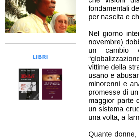
fondamentali del
per nascita e c
Nel giorno inte
novembre) dobbi
un cambio di
LIBRI
“globalizzazio
vittime della st
usano e abusano
minorenni e anal
promesse di un 
maggior parte d
un sistema crud
una volta, a fa
Quante donne, e