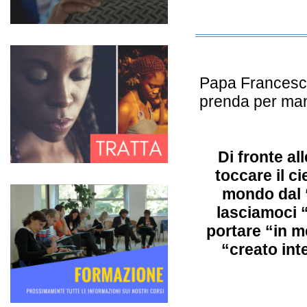
Covid peggiora la tratta di esseri umani, l'E
(Affariitaliani.it)
12-04-2021
Di seguito un articolo di Affariitaliani
Papa Francesco 
prenda per mano
Di fronte al
toccare il c
mondo dal “
lasciamoci “
portare “in m
“creato inte